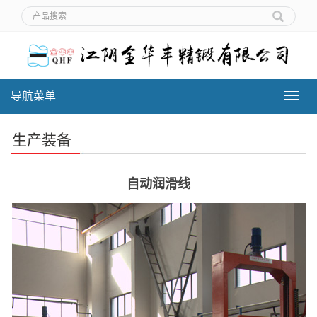
导航菜单
导
航
菜
生产装备
单
自动润滑线